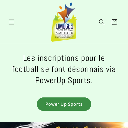
et
passer
au
contenu
Panier
Les inscriptions pour le
football se font désormais via
PowerUp Sports.
Power Up Sports