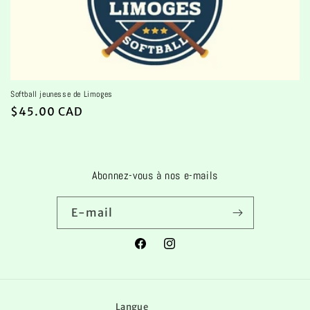
i
o
n
:
Softball jeunesse de Limoges
Prix
$45.00 CAD
habituel
Abonnez-vous à nos e-mails
E-mail
Facebook
Instagram
Langue