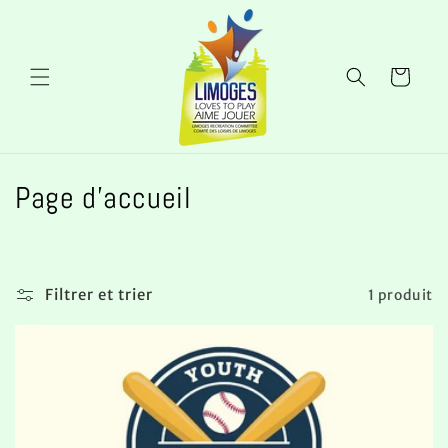
et
passer
au
contenu
Panier
C
Page d'accueil
o
l
Filtrer et trier
1 produit
l
e
c
t